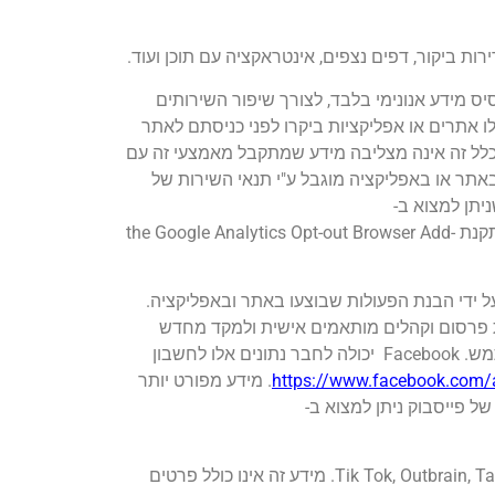
 ביקור, דפים נצפים, אינטראקציה עם תוכן ועוד.
פעולות באתר ובאפליקציה על בסיס מידע אנונימי בלבד, לצורך שיפור השירותים
 אתרים או אפליקציות ביקרו לפני כניסתם לאתר
לל זה אינה מצליבה מידע שמתקבל מאמצעי זה עם
תר או באפליקציה מוגבל ע"י תנאי השירות של
יתן למצוא ב-
. בכל עת תוכל למנוע משימוש במידע שלך ע"י אמצעי זה באמצעות הורדת והתקנת the Google Analytics Opt-out Browser Add-
אפקטיביות של המודעות על ידי הבנת הפעולות שבוצעו באתר ובאפליקציה.
ת פרסום וקהלים מותאמים אישית ולמקד מחדש
מודעות המוצגות ב Facebook ו- Instagram אמצעי זה מאפשר להבין ולהציג מודעות ולהפוך אותן לרלוונטיות עבור המשתמש. Facebook יכולה לחבר נתונים אלו לחשבון
https://www.facebook.com/
. מידע מפורט יותר
החברה עושה שימוש בכלי פרסום נוספים של צדדים שלישיים שונים, האוספים מידע סטטיסטי על המשתמש דוגמת Tik Tok, Outbrain, Tabula. מידע זה אינו כולל פרטים