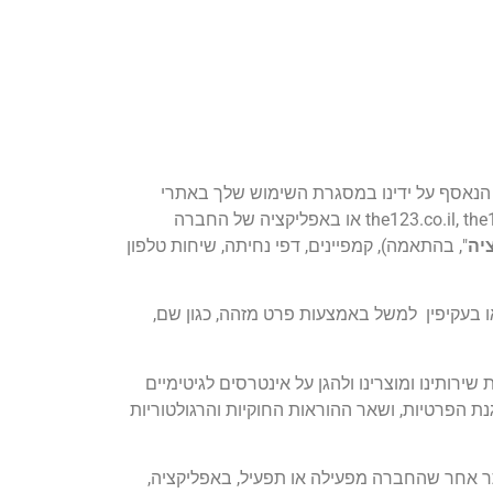
 הנאסף על ידינו במסגרת השימוש שלך באתרי
האינטרנט של החברה, ובין השאר, בכתובות the123.co.il, the123licorich.co.il, club.the123.co.il, magazine.the123.co.il, lp.the123.co.il או באפליקציה של החברה
יה
", בהתאמה), קמפיינים, דפי נחיתה, שיחות טלפון
או בעקיפין למשל באמצעות פרט מזהה, כגון שם,
ירותינו ומוצרינו ולהגן על אינטרסים לגיטימיים
נת הפרטיות, ושאר ההוראות החוקיות והרגולטוריות
ר אחר שהחברה מפעילה או תפעיל, באפליקציה,