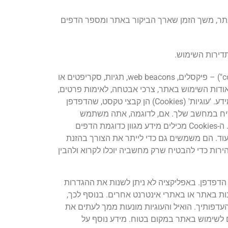
אתר, משך הזמן שארך הביקור באתר ומספר הדפים
דירות השימוש.
בעת שימוש באתר החברה או צדדים שלישיים עשויים להשתמש בטכנולוגיות ניטור מקובלות ומוכרות בשם "עוגיות" cookies") – פיקסלים, web beacons, תגיות, סקריפטים או
סוף נתונים סטטיסטיים אודות השימוש באתר, צרכי אבטחה, לאימות פרטים,
כדי להתאים את האתר להעדפותיך האישיות, התאמת פרסום לרבות בעת ביקור באתרי אינטרנט אחרים ולצרכי אבטחת מידע. 'עוגיות' (Cookies) הן קבצי טקסט, שהדפדפן
קשיח במחשב שלך. אם, לדוגמה, אתה משתמש
במערכת ההפעלה "חלונות", תוכל למצוא אותם בספריה c:windows.cookies וכן ב-c:windows.Temporary Internet Files. ה-Cookies מכילים מידע מגוון כדוגמת הדפים
ד. הם משמשים גם כדי לייתר את הצורך בהזנת
ום. המידע ב- Cookies מוצפן, והחברה נוקטת צעדי זהירות כדי להבטיח שרק מחשביה יוכלו לקרוא ולהבין
 העזרה של הדפדפן. באפליקציה לא ניתן לשנות את ההגדרות
ות באתר או באתרי אינטרנט אחרים. בנוסף לכך,
יותאם להעדפותיך. הואיל והעוגיות מונעות ממך לעתים את
לשימוש באתר במקום בטוח. מידע נוסף על