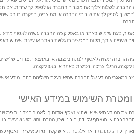
יהא עליך למסור לחברה פרטים אישיים כאמור. על הפרטים שאתה מו
ה החברה, לשלוח אליך את מוצריה החברה או לספק לך שירות. אם תמס
ה להמשיך לספק לך את שירותי החברה או ממוצריה, במקרה בו חל שינ
חברה.
מור, בעת שימוש באתר או באפליקציה החברה עשויה לאסוף מידע על
ה החברה עשויה לאסוף ולנתח בעצמה או באמצעות צדדים שלישיים מיד
יקציה, הרגלי צריכה ורכישות באתר או באפליקציה.
שמר במאגרי המידע של החברה שהיא בעלת השליטה בהם. מידע אישי ז
 ומטרת השימוש במידע האישי
את המידע האישי או שהוא נאסף אודותיך ולאמור במדיניות פרטיות
ר לחברה או הנאסף על ידה, פירוט שלו, מטרתו והשימוש שנעשה בו.
, תאריך לידה, כתובת דואר אלקטרוני, איש קשר. מידע אישי זה נאסף לצ