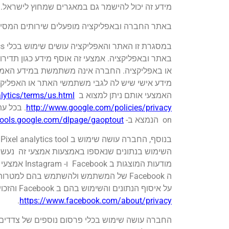
מידע זה יכול להישמר גם במאגרים שמחוץ לישראל.
באתר החברה ובאפליקציה מופעלים שירותים המסייעים
באתר ובאפליקציה. אמצעי זה אוסף מידע כגון תדירו
או באפליקציה. החברה אינה משתמשת במידע האמור
מידע אישי שיש לה לגבי משתמשי האתר או האפליקצ
האמצעי אותם ניתן למצוא ב
lytics/terms/us.html
http://www.google.com/policies/privacy
on הנמצא ב-
/tools.google.com/dlpage/gaoptout
השימוש בנתונים שנאספו באמצעות אמצעי זה נעשה 
ה Facebook של המשתמש ולהשתמש בהם למטרות פרסום משלה, בהתאם למדיניות הפרטיות המצויה ב
על איסוף הנתונים והשימוש בהם ב Facebook והזכויות והאפשרויות הקשורות שלך להגנה על פרטיותך במדיניות הפרטיות של פייסבוק ניתן למצוא ב-
.
https://www.facebook.com/about/privacy