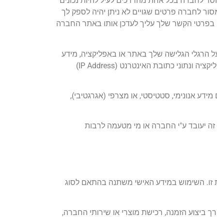
סר לחברה בכל אחת מהדרכים לעיל להיות נכונים
ור לחברה פרטים שגויים לא ניתן יהיה לספק לך
וי בפרטי הקשר שלך עליך לעדכן אותו באתר החברה
 הרגלי הגלישה שלך באתר או באפליקציה, מידע
או פרסומות שקראת, העמודים שבהם צפית, השירותים שעניינו אותך, מקום המכשיר בו גלשת באתר או עשית שימוש באפליקציה ונתוני כתובת האינטרנט (IP Address)
ע אנונימי, סטטיסטי, או מצרפי (אגרגטיבי),
ה יעובד ע"י החברה או מי מטעמה לרבות
 זו. השימוש במידע האישי משתנה בהתאם לסוג
ורך ביצוע הזמנה, רכישת מוצרי או שירותי החברה,