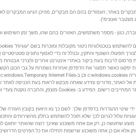
מבקרים באתר, העמודים בהם הם מבקרים, מהיכן הגיעו המבקרים ל
מצטבר ואנונימי).
ה, כגון - מספר משתמשים, האזורים בהם שהו, משך זמן השימוש ות
דומים (להלן הכל יחד: "עוגיות" או “Cookies”), לצורך תפעולו השוטף והתקין, ובכלל זה כדי לא
ת יפקעו כאשר תסגור את הדפדפן ואחרות נשמרות על גבי הכונן ה
 אל האתר, מדורים ומידע שאתה מבקש לראות בעת הכניסה לאתר ועו
פרטיך בכל פעם שאתה מבקר מחדש במדורים באתר המחייבים ריש
C, תוכל להימנע מכך על ידי שינוי ההגדרות בדפדפן שלך. לשם כך נא היוועץ בקובץ
העוגיות עלול לגרום לכך שלא תוכל להשתמש בחלק מהשירותים והתכונ
Cookies במחשבך בכל רגע. מוצע שתעשה כן, רק אם אתה משוכנע שאינך רוצה שהאתר 
תן אלא אם כן אתה משוכנע שרשמת תחילה את כל הפרטים הדרושים 