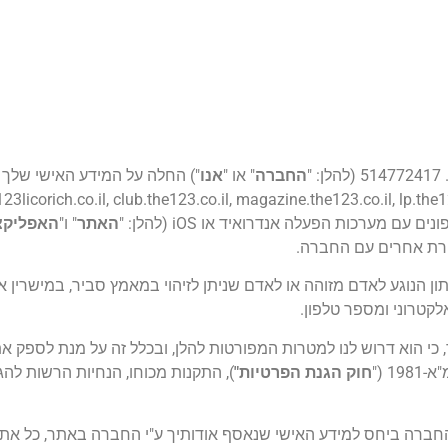
"
החברה
" או "
אנו
") החלה על המידע האישי שלך
 מערכות הפעלה אנדרואיד או iOS (להלן: "
האתר
" ו"
האפליקצ
ורת אחרים עם החברה.
תון הנוגע לאדם מזוהה או לאדם שניתן לזיהוי במאמץ סביר, במישרין 
לקטרוני ומספר טלפון.
 כי הוא דרוש לנו למטרות המפורטות להלן, ובכלל זה על מנת לספק את ש
 ("
חוק הגנת הפרטיות"
), התקנות מכוחו, הנחיות הרשות להג
החברה ביחס למידע האישי שנאסף אודותיך ע"י החברה באתר, כל את