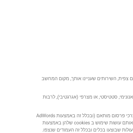
צפית, השירותים שעניינו אותך, מקום המחשב
ונימי, סטטיסטי, או מצרפי (אגרגטיבי), לרבות
החברה נעזרת בכלים שונים של צדדים שלישיים, כגון מוצרי Google, ו Meta בעבר (Facebook) לניתוח השימוש בכלים ולצרכי פרסום מותאם (ובכלל זה באמצעות AdWords
של גוגל), אשר עשוי להיות מותאם להעדפות המשתמש על בסיס פעולותיו בכלים. בהפעלת כלים אלה החברות המספקות אותם עושות שימוש ב cookies שלהן באמצעות
 פעולות שבוצעו בכלים ובכלל זה העמודים שנצפו.