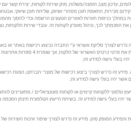
שלומים, עדכון מצב הזמנה/משלוח, מתן שירות לקוחות, יצירת קשר עם ל
 קידום מכירות, התאמת תוכן מסחרי ושיווק, שליחת תוכן שיווקי, אבטחת
לרבות במהלך כניסות חוזרות לאזורים הטעונים הרשמה וכדי לחסוך מה
ת הסכמתך לכך, וניהול מועדון לקוחות זה. עובדי שירות הלקוחות, נ
ה נדרש לצורך סליקת אשראי ע"י החברה וביצוע רכישות באתר או באמצע
תשלומים ללקוחות החברה. החברה לא שומר
ו בעלי גישה למידע זה;
 מידע זה נדרש לצורך ביצוע רכישות של מוצרי חברתנו, הצעת רכישות 
שר יהיו בעלי גישה למידע זה;
עוץ טלפוני ללקוחות קיימים או לקוחות פוטנציאליים / מתעניינים לה
ר יהיו בעלי גישה למידע זה. בשיחת הייעוץ הטלפונית תינתן הסכמ
ת והמידע המופק מהן. מידע זה נדרש לצורך שיפור איכות השירות ש