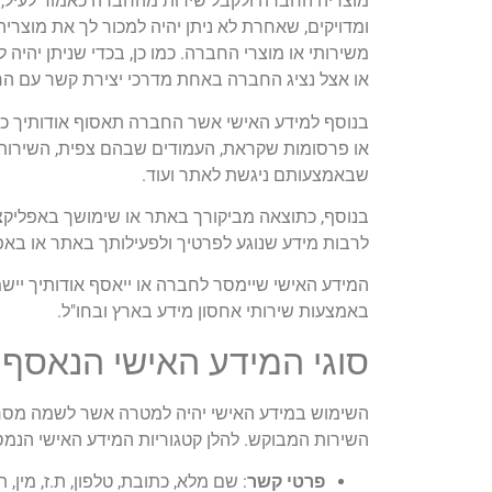
מוצריה החברה ולקבל שירות מהחברה כאמור לעיל, 
ומדויקים, שאחרת לא ניתן יהיה למכור לך את מוצרי
משירותי או מוצרי החברה. כמו כן, בכדי שניתן יהי
או אצל נציג החברה באחת מדרכי יצירת קשר עם ה
בנוסף למידע האישי אשר החברה תאסוף אודותיך כא
שבאמצעותם ניגשת לאתר ועוד.
בנוסף, כתוצאה מביקורך באתר או שימושך באפליקצי
לרבות מידע שנוגע לפרטיך ולפעילותך באתר או באפל
המידע האישי שיימסר לחברה או ייאסף אודותיך יי
באמצעות שירותי אחסון מידע בארץ ובחו"ל.
סוגי המידע האישי הנאסף
השימוש במידע האישי יהיה למטרה אשר לשמה מסרת 
השירות המבוקש. להלן קטגוריות המידע האישי הנמס
פרטי קשר
: שם מלא, כתובת, טלפון, ת.ז, מין