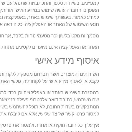
קמפיינים, בשיחות טלפון והתכתבויות שתנהל עם שי
האופן בו החברה עושה שימוש במידע האישי אודותיך,
למידע כאמור. בעשותך שימוש באתר, באפליקציה ובש
תנאי השימוש של האתר או האפליקציה וכל הוראה א
מסמך זה נוקט בלשון זכר מטעמי נוחות בלבד, אך הו
האתר או האפליקציה אינם מיועדים לקטינים מתחת לגיל 18 ואיננו אוספים ביודעין מידע מ
איסוף מידע אישי
השירותים והמוצרים אשר חברתנו מספקת ללקוחותי
לקבל או לאסוף מידע אישי על לקוחותיה, גולשי האת
במסגרת השימוש באתר או באפליקציה וכן בכדי לרכו
שם משתמש, כתובת דואר אלקטרוני פעילה הנמצאת ב
המתבקשים בשדות החובה, לא תוכל להשתמש בשירות
למסור פרטי קשר של צד שלישי, אלא אם קיבלת את
אין עליך כל חובה חוקית או אחרת ולמסור את פרטי